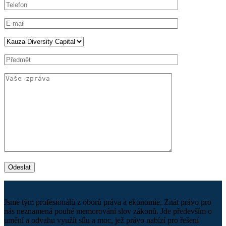
Jsme tým profesionálů z oborů práva a ekonomie. Znát právo pro
nás neznamená pouhé memorování slov zákonů. Jde především o
umění a odvahu využít sílu a moc, jež právo nabízí pro řešení