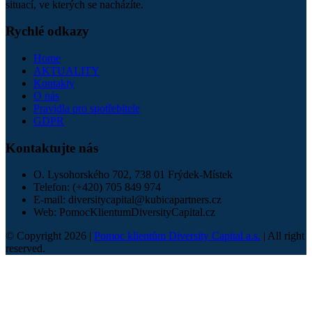
situací, ve kterých se nacházíte.
Rychlé odkazy
Home
AKTUALITY
Kontakty
O nás
Pravidla pro spotřebitele
GDPR
Kontaktujte nás
O. Lysohorského 702, 738 01 Frýdek-Místek
Telefon:
(+420) 705 849 974
E-mail:
diversitycapital@kubicapartners.cz
Web:
PomocKlientumDiversityCapital.cz
© Copyright 2026 |
Pomoc klientům Diversity Capital a.s.
| All right
reserved.